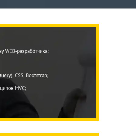
ву WEB-разработчика:
Query), CSS, Bootstrap;
ципов MVC;