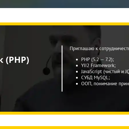
Приглашаю к сотрудничест
 (PHP)
PHP (5.2 — 7.2);
YII2 Framework;
JavaScript (чистый и J
СУБД МуSQL;
ООП, понимание прин