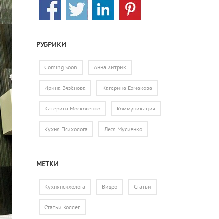
РУБРИКИ
Coming Soon
Анна Хитрик
Ирина Вязёнова
Катерина Ермакова
Катерина Московенко
Коммуникация
Кухня Психолога
Леся Мусиенко
МЕТКИ
Кухняпсихолога
Видео
Статьи
Статьи Коллег