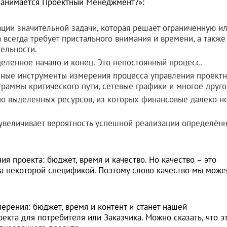
 занимается Проектный Менеджмент?»:
ции значительной задачи, которая решает ограниченную и
 всегда требует пристального внимания и времени, а также
ельности.
еленное начало и конец. Это непостоянный процесс.
чные инструменты измерения процесса управления проект
аграммы критического пути, сетевые графики и многое друго
но выделенных ресурсов, из которых финансовые далеко н
 увеличивает вероятность успешной реализации определён
 проекта: бюджет, время и качество. Но качество – это
на некоторой спецификой. Поэтому слово качество мы мож
мерения: бюджет, время и контент и станет нашей
екта для потребителя или Заказчика. Можно сказать, что э