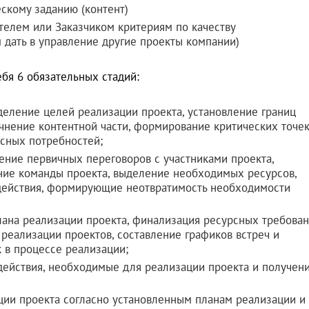
ескому заданию (контент)
телем или Заказчиком критериям по качеству
м дать в управление другие проекты компании)
бя 6 обязательных стадий:
деление целей реализации проекта, установление границ
очнение контентной части, формирование критических точе
рсных потребностей;
дение первичных переговоров с участниками проекта,
ние команды проекта, выделение необходимых ресурсов,
действия, формирующие неотвратимость необходимости
плана реализации проекта, финализация ресурсных требова
 реализации проектов, составление графиков встреч и
 в процессе реализации;
действия, необходимые для реализации проекта и получен
ции проекта согласно установленным планам реализации и