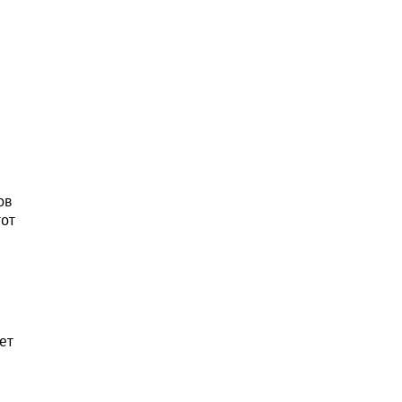
ов
тот
ет